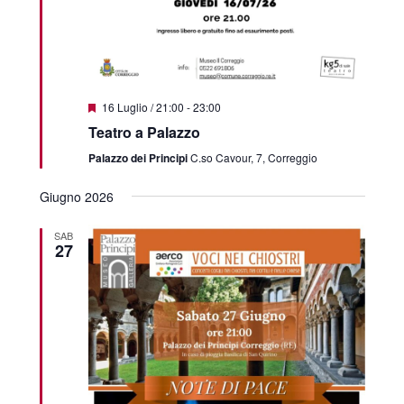
Featured
16 Luglio / 21:00
-
23:00
Teatro a Palazzo
Palazzo dei Principi
C.so Cavour, 7, Correggio
Giugno 2026
SAB
27