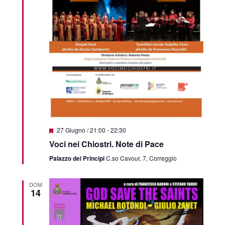
Featured
27 Giugno / 21:00
-
22:30
Voci nei Chiostri. Note di Pace
Palazzo dei Principi
C.so Cavour, 7, Correggio
DOM
14