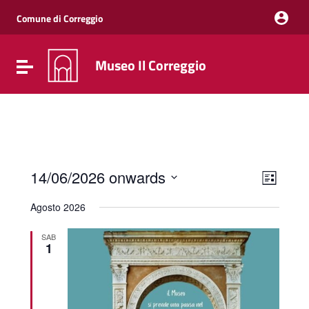
Vai ai contenuti
Vai al menu di navigazione
Comune di Correggio
Vai al footer
Museo Il Correggio
Attiva / disattiva la navigazione
Event
Views
14/06/2026 onwards
List
Views
Naviga
Select
Navig
date.
Agosto 2026
SAB
1