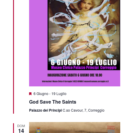
Featured
6 Giugno
-
19 Luglio
God Save The Saints
Palazzo dei Principi
C.so Cavour, 7, Correggio
DOM
14