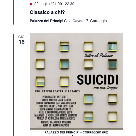
Featured
22 Luglio / 21:00
-
22:30
Classico a chi?
Palazzo dei Principi
C.so Cavour, 7, Correggio
GIO
16