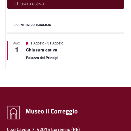
Chiusura estiva
EVENTI IN PROGRAMMA
Featured
1 Agosto
-
31 Agosto
AGO
1
Chiusura estiva
Palazzo dei Principi
Museo Il Correggio
C.so Cavour 7, 42015 Correggio (RE)