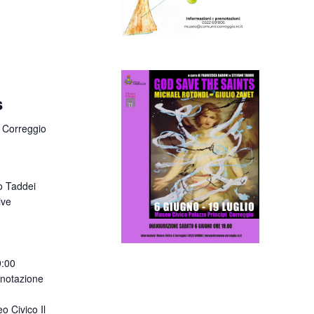
s
 Correggio
o Taddei
ive
9:00
enotazione
o Civico Il