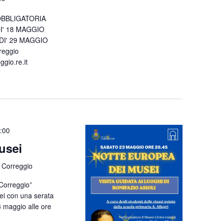
 OBBLIGATORIA
I' 18 MAGGIO
I' 29 MAGGIO
reggio
io.re.it
:00
usei
 Correggio
 Correggio”
ei con una serata
3 maggio alle ore