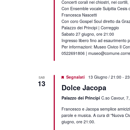
Concerti corali nei chiostri, nei cortili
Con Ensemble vocale Sulpitia Cesis d
Francesca Nascetti
Con coro Gospel Soul diretto da Gra
Palazzo dei Principi | Correggio
Sabato 27 giugno, ore 21:00
Ingresso libero fino ad esaurimento p
Per informazioni: Museo Civico Il Cor
0522691806 | museo@comune.corregg
Segnalati
13 Giugno / 21:00
-
23
SAB
13
Dolce Jacopa
Palazzo dei Principi
C.so Cavour, 7,
Francesco e Jacopa semplice amicizia
parole e musica. A cura di "Nuova Civ
giugno, ore 21:00.