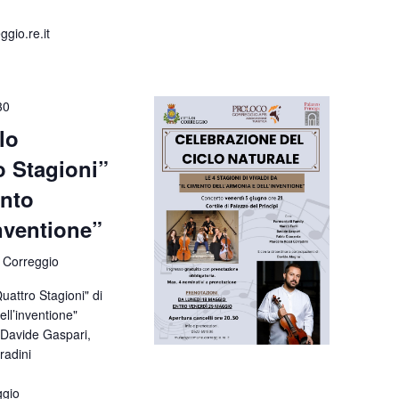
io.re.it
30
lo
o Stagioni”
ento
inventione”
 Correggio
uattro Stagioni" di
ell’inventione"
 Davide Gaspari,
radini
ggio