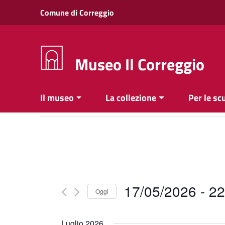
Vai ai contenuti
Comune di Correggio
Vai al menu di navigazione
Vai al footer
Museo Il Correggio
Il museo
La collezione
Per le sc
17/05/2026
 - 
22
Oggi
Seleziona
la
Luglio 2026