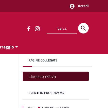
Accedi
orreggio
PAGINE COLLEGATE
Chiusura estiva
EVENTI IN PROGRAMMA
one
one
Segnalati
1 Agosto
-
31 Agosto
AGO