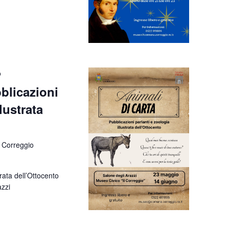
o
bblicazioni
lustrata
 Correggio
trata dell’Ottocento
azzi