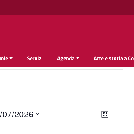
uole
Servizi
Agenda
Arte e storia a C
Viste
Evento
/07/2026
Elenco
Viste
Navigazi
Navigazi