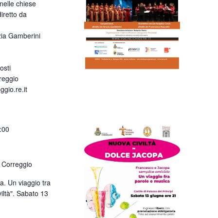
, nelle chiese
iretto da
zia Gamberini
osti
reggio
io.re.it
:00
 Correggio
. Un viaggio tra
iltà". Sabato 13