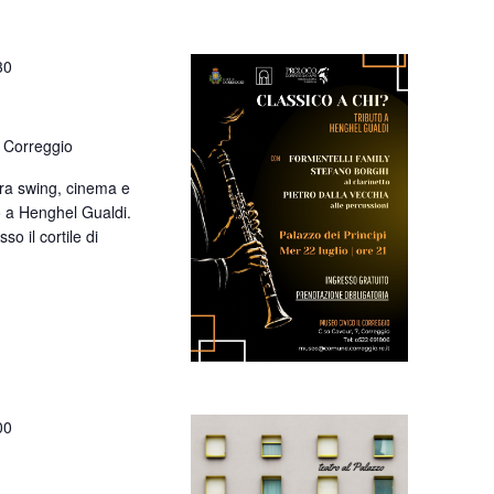
30
 Correggio
tra swing, cinema e
o a Henghel Gualdi.
so il cortile di
00