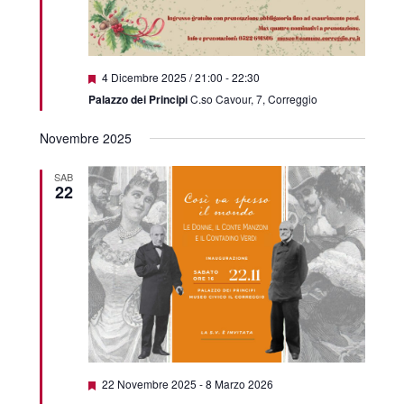
Featured
4 Dicembre 2025 / 21:00
-
22:30
Palazzo dei Principi
C.so Cavour, 7, Correggio
Novembre 2025
SAB
22
Featured
22 Novembre 2025
-
8 Marzo 2026