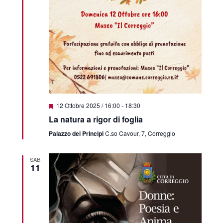
Featured
12 Ottobre 2025 / 16:00
-
18:30
La natura a rigor di foglia
Palazzo dei Principi
C.so Cavour, 7, Correggio
SAB
11