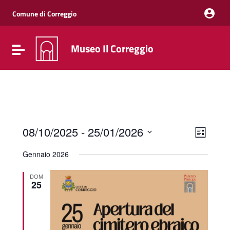
Vai ai contenuti
Vai al menu di navigazione
Comune di Correggio
Vai al footer
Museo Il Correggio
Attiva / disattiva la navigazione
Event
Views
08/10/2025
 - 
25/01/2026
List
Views
Naviga
Select
Navig
date.
Gennaio 2026
DOM
25