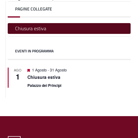
PAGINE COLLEGATE
Chiusura estiva
EVENTI IN PROGRAMMA
Featured
1 Agosto
-
31 Agosto
AGO
1
Chiusura estiva
Palazzo dei Principi