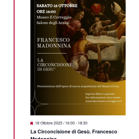
Featured
18 Ottobre 2025 / 16:00
-
18:30
La Circoncisione di Gesù. Francesco
Madonnina