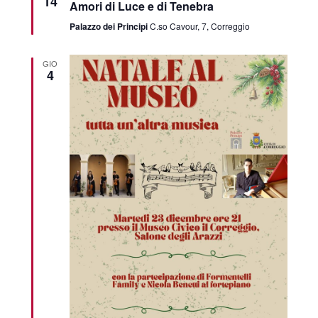
14
Amori di Luce e di Tenebra
Palazzo dei Principi
C.so Cavour, 7, Correggio
GIO
4