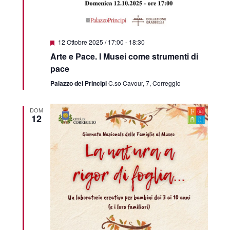
Featured
12 Ottobre 2025 / 17:00
-
18:30
Arte e Pace. I Musei come strumenti di
pace
Palazzo dei Principi
C.so Cavour, 7, Correggio
DOM
12