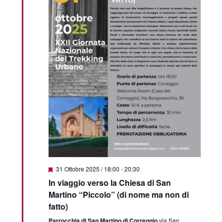
Segnalati
31 Ottobre 2025 / 18:00
-
20:30
In viaggio verso la Chiesa di San
Martino “Piccolo” (di nome ma non di
fatto)
Parrocchia di San Martino di Correggio
via San