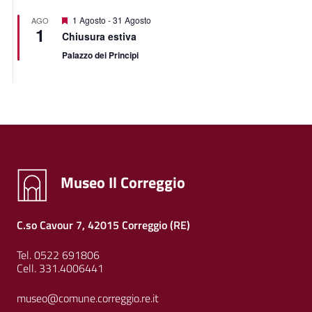
Segnalati
1 Agosto
-
31 Agosto
AGO
1
Chiusura estiva
Palazzo dei Principi
Museo Il Correggio
C.so Cavour 7, 42015 Correggio (RE)
Tel. 0522 691806
Cell. 331.4006441
museo@comune.correggio.re.it