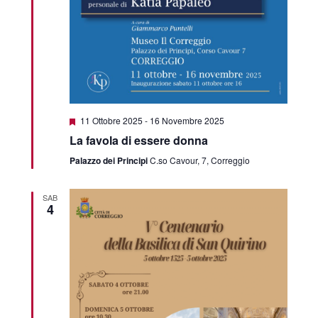
Segnalati
11 Ottobre 2025
-
16 Novembre 2025
La favola di essere donna
Palazzo dei Principi
C.so Cavour, 7, Correggio
SAB
4