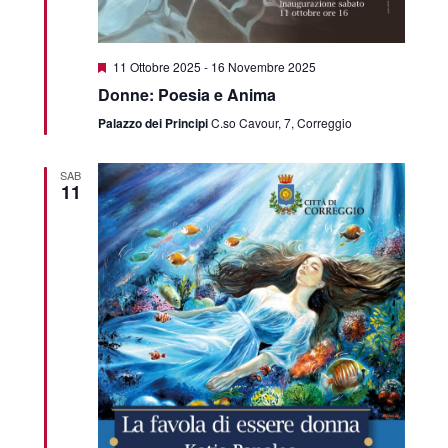
Segnalati
11 Ottobre 2025
-
16 Novembre 2025
Donne: Poesia e Anima
Palazzo dei Principi
C.so Cavour, 7, Correggio
SAB
11