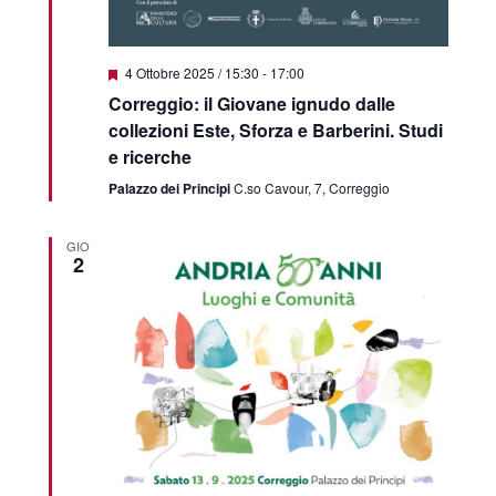
Segnalati
4 Ottobre 2025 / 15:30
-
17:00
Correggio: il Giovane ignudo dalle
collezioni Este, Sforza e Barberini. Studi
e ricerche
Palazzo dei Principi
C.so Cavour, 7, Correggio
GIO
2