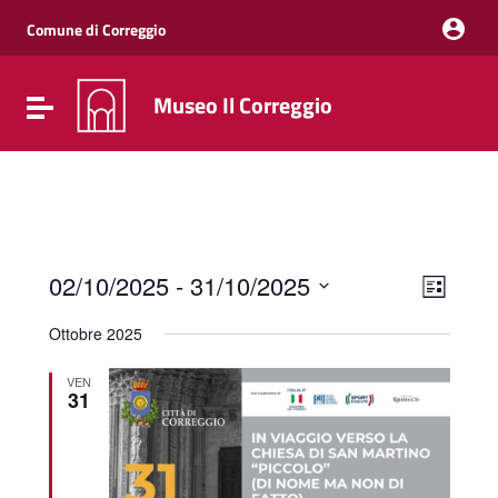
Vai ai contenuti
Vai al menu di navigazione
Comune di Correggio
Vai al footer
Museo Il Correggio
Attiva / disattiva la navigazione
Event
Viste
02/10/2025
 - 
31/10/2025
Elenco
Viste
Navig
Seleziona
Navig
la
Ottobre 2025
data.
VEN
31