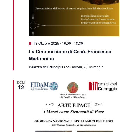
Segnalati
18 Ottobre 2025 / 16:00
-
18:30
La Circoncisione di Gesù. Francesco
Madonnina
Palazzo dei Principi
C.so Cavour, 7, Correggio
DOM
12