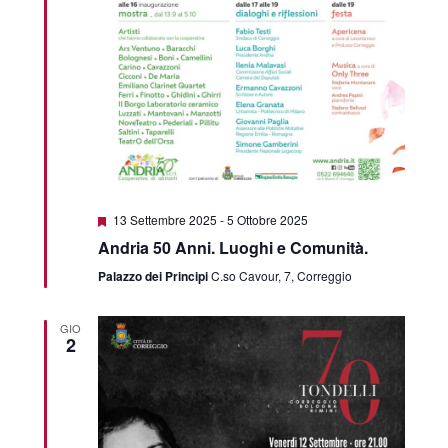
Segnalati
13 Settembre 2025
-
5 Ottobre 2025
Andria 50 Anni. Luoghi e Comunità.
Palazzo dei Principi
C.so Cavour, 7, Correggio
GIO
2