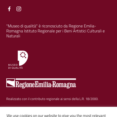
Facebook
Facebook
"Museo di qualità" è riconosciuto da Regione Emilia-
Romagna Istituto Regionale per i Beni Artistici Culturali e
Naturali
Realizzato con il contributo regionale ai sensi della L.R. 18/2000.
Sezione Link Utili
Privacy
|
Cookie policy
|
Note legali
|
Contatti
|
We use cookies on our website to give you the most relevant