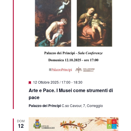
Segnalati
12 Ottobre 2025 / 17:00
-
18:30
Arte e Pace. I Musei come strumenti di
pace
Palazzo dei Principi
C.so Cavour, 7, Correggio
DOM
12