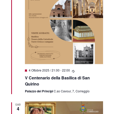
Segnalati
4 Ottobre 2025 / 21:00
-
22:00
V Centenario della Basilica di San
Quirino
Palazzo dei Principi
C.so Cavour, 7, Correggio
SAB
4