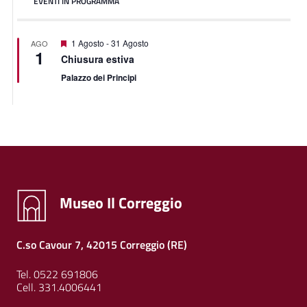
EVENTI IN PROGRAMMA
Featured
1 Agosto
-
31 Agosto
AGO
1
Chiusura estiva
Palazzo dei Principi
Museo Il Correggio
C.so Cavour 7, 42015 Correggio (RE)
Tel. 0522 691806
Cell. 331.4006441