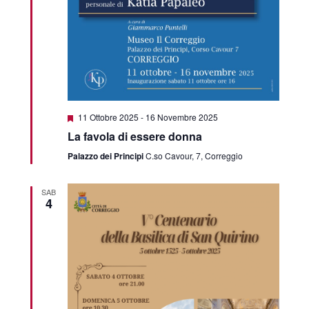
Featured
11 Ottobre 2025
-
16 Novembre 2025
La favola di essere donna
Palazzo dei Principi
C.so Cavour, 7, Correggio
SAB
4