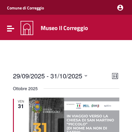
Vai ai contenuti
Vai al menu di navigazione
Comune di Correggio
Vai al footer
Museo Il Correggio
Attiva / disattiva la navigazione
Event
Views
29/09/2025
 - 
31/10/2025
List
Views
Naviga
Select
Navig
date.
Ottobre 2025
VEN
31