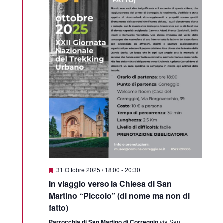
Featured
31 Ottobre 2025 / 18:00
-
20:30
In viaggio verso la Chiesa di San
Martino “Piccolo” (di nome ma non di
fatto)
Parrocchia di San Martino di Correggio
via San