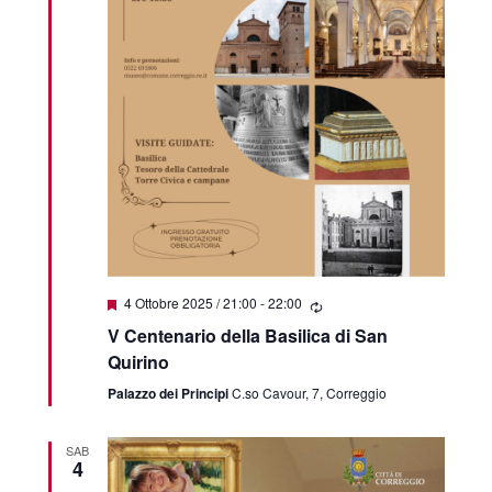
Featured
4 Ottobre 2025 / 21:00
-
22:00
V Centenario della Basilica di San
Quirino
Palazzo dei Principi
C.so Cavour, 7, Correggio
SAB
4