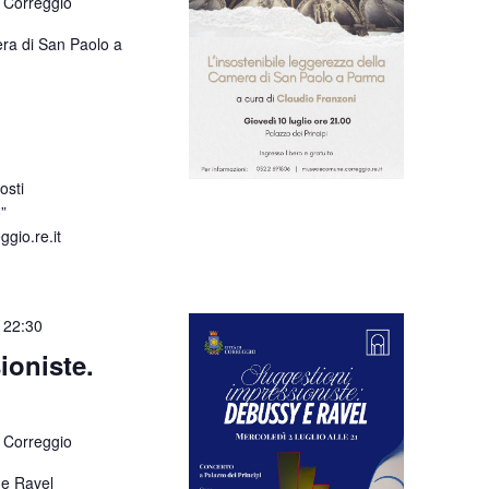
 Correggio
era di San Paolo a
osti
”
io.re.it
-
22:30
ioniste.
 Correggio
 e Ravel