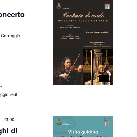
oncerto
 Correggio
”
io.re.it
-
23:00
ghi di