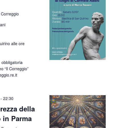
 Correggio
dani
uirino alle ore
 obbligatoria
o “Il Correggio”
gio.re.it
-
22:30
rezza della
 in Parma