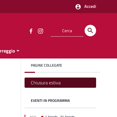
Accedi
orreggio
PAGINE COLLEGATE
Chiusura estiva
EVENTI IN PROGRAMMA
one
one
Segnalati
1 Agosto
-
31 Agosto
AGO