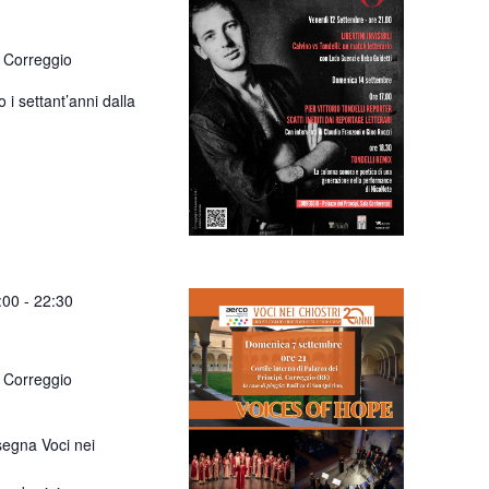
 Correggio
i settant’anni dalla
:00
-
22:30
 Correggio
segna Voci nei