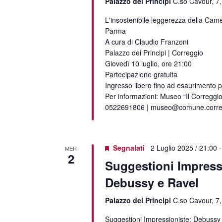
Palazzo dei Principi
C.so Cavour, 7,
L'insostenibile leggerezza della Cam
Parma
A cura di Claudio Franzoni
Palazzo dei Principi | Correggio
Giovedì 10 luglio, ore 21:00
Partecipazione gratuita
Ingresso libero fino ad esaurimento p
Per informazioni: Museo “Il Correggio
0522691806 | museo@comune.corregg
Segnalati
2 Luglio 2025 / 21:00
MER
2
Suggestioni Impress
Debussy e Ravel
Palazzo dei Principi
C.so Cavour, 7,
Suggestioni Impressioniste: Debussy