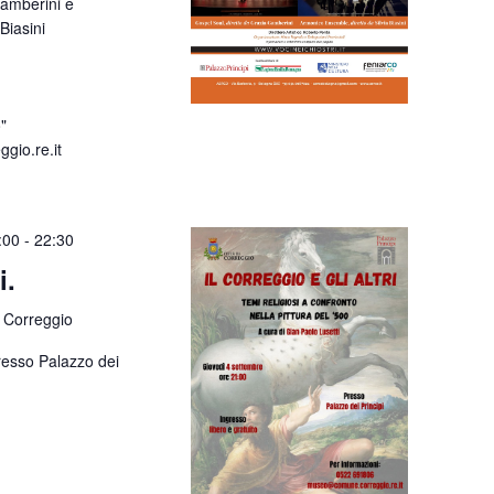
Gamberini e
Biasini
"
io.re.it
:00
-
22:30
i.
 Correggio
resso Palazzo dei