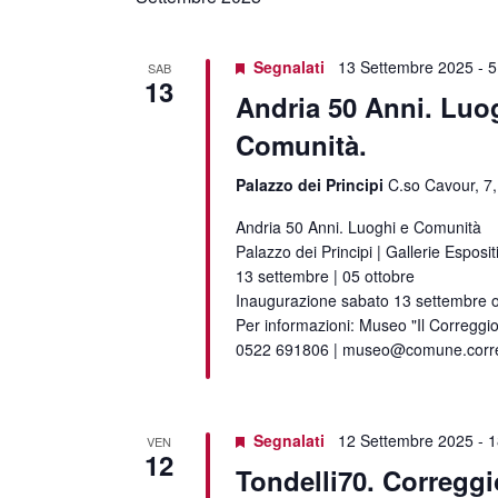
data.
Segnalati
13 Settembre 2025
-
5
SAB
13
Andria 50 Anni. Luo
Comunità.
Palazzo dei Principi
C.so Cavour, 7,
Andria 50 Anni. Luoghi e Comunità
Palazzo dei Principi | Gallerie Esposit
13 settembre | 05 ottobre
Inaugurazione sabato 13 settembre 
Per informazioni: Museo "Il Correggio
0522 691806 | museo@comune.correg
Segnalati
12 Settembre 2025
-
1
VEN
12
Tondelli70. Corregg