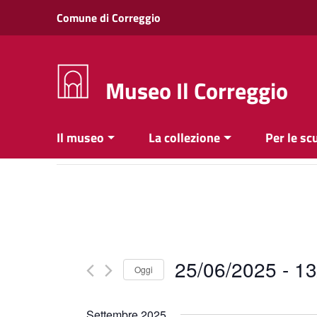
Vai ai contenuti
Comune di Correggio
Vai al menu di navigazione
Vai al footer
Museo Il Correggio
Il museo
La collezione
Per le sc
25/06/2025
 - 
13
Oggi
Seleziona
la
Settembre 2025