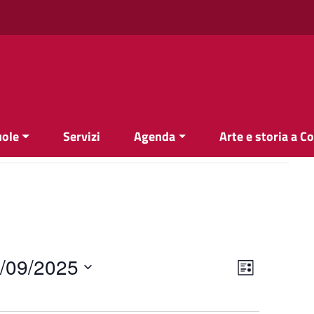
uole
Servizi
Agenda
Arte e storia a C
Viste
Evento
/09/2025
Elenco
Viste
Navigazi
Navigazi