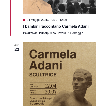
Featured
24 Maggio 2025 / 10:00
-
12:00
I bambini raccontano Carmela Adani
Palazzo dei Principi
C.so Cavour, 7, Correggio
GIO
22