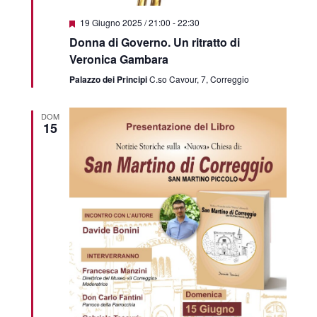
Featured
19 Giugno 2025 / 21:00
-
22:30
Donna di Governo. Un ritratto di
Veronica Gambara
Palazzo dei Principi
C.so Cavour, 7, Correggio
DOM
15