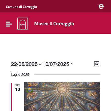
Vai ai contenuti
Vai al menu di navigazione
Comune di Correggio
Vai al footer
Museo Il Correggio
Attiva / disattiva la navigazione
Event
Views
22/05/2025
 - 
10/07/2025
List
Views
Naviga
Select
Navig
date.
Luglio 2025
GIO
10