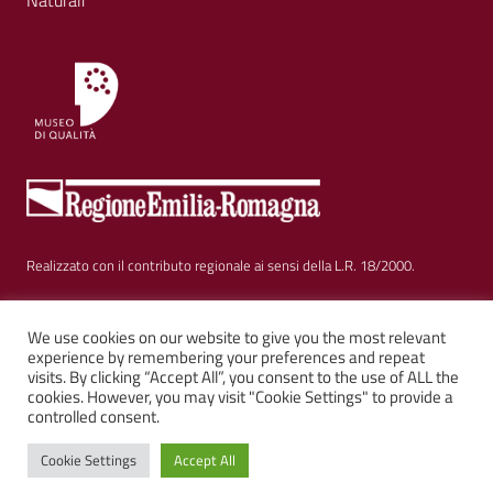
Realizzato con il contributo regionale ai sensi della L.R. 18/2000.
Sezione Link Utili
Privacy
|
Cookie policy
|
Note legali
|
Contatti
|
We use cookies on our website to give you the most relevant
experience by remembering your preferences and repeat
visits. By clicking “Accept All”, you consent to the use of ALL the
Web solution:
Kalimera.it
su tema AGID by
Italia WP
cookies. However, you may visit "Cookie Settings" to provide a
controlled consent.
Cookie Settings
Accept All