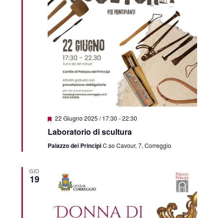
Segnalati
22 Giugno 2025 / 17:30
-
22:30
Laboratorio di scultura
Palazzo dei Principi
C.so Cavour, 7, Correggio
GIO
19