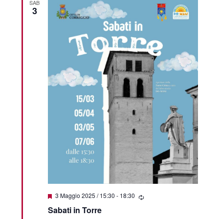
SAB
3
Segnalati
3 Maggio 2025 / 15:30
-
18:30
Sabati in Torre