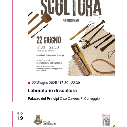
Segnalati
22 Giugno 2025 / 17:30
-
22:30
Laboratorio di scultura
Palazzo dei Principi
C.so Cavour, 7, Correggio
GIO
19