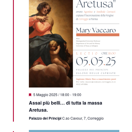
Segnalati
5 Maggio 2025 / 18:00
-
19:00
Assai più belli… di tutta la massa
Aretusa.
Palazzo dei Principi
C.so Cavour, 7, Correggio