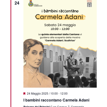
24
Segnalati
24 Maggio 2025 / 10:00
-
12:00
I bambini raccontano Carmela Adani
Palazzo dei Principi
C.so Cavour, 7, Correggio