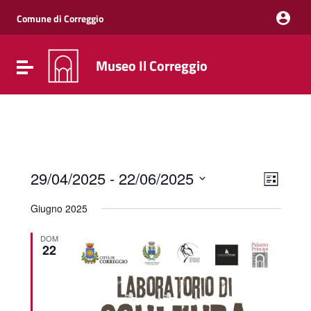
Vai ai contenuti
Vai al menu di navigazione
Comune di Correggio
Vai al footer
Museo Il Correggio
Attiva / disattiva la navigazione
Event
Viste
29/04/2025
 - 
22/06/2025
Elenco
Viste
Navig
Seleziona
Navig
la
Giugno 2025
data.
DOM
22