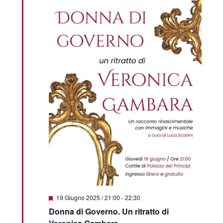
Segnalati
19 Giugno 2025 / 21:00
-
22:30
Donna di Governo. Un ritratto di