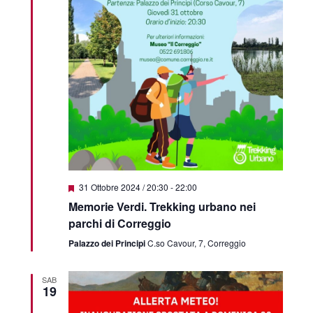
Featured
31 Ottobre 2024 / 20:30
-
22:00
Memorie Verdi. Trekking urbano nei
parchi di Correggio
Palazzo dei Principi
C.so Cavour, 7, Correggio
SAB
19