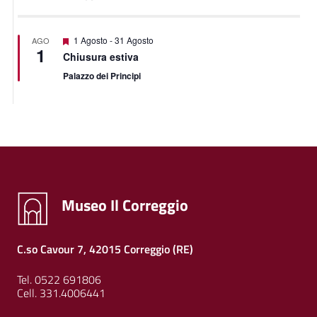
Featured
1 Agosto
-
31 Agosto
AGO
1
Chiusura estiva
Palazzo dei Principi
Museo Il Correggio
C.so Cavour 7, 42015 Correggio (RE)
Tel. 0522 691806
Cell. 331.4006441