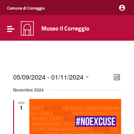
Vai ai contenuti
Vai al menu di navigazione
Comune di Correggio
Vai al footer
Museo Il Correggio
Attiva / disattiva la navigazione
Event
Views
05/09/2024
 - 
01/11/2024
List
Views
Naviga
Select
Navig
date.
Novembre 2024
VEN
1