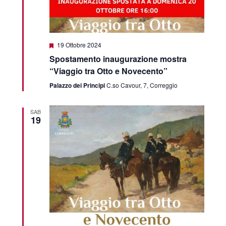
Featured
19 Ottobre 2024
Spostamento inaugurazione mostra
“Viaggio tra Otto e Novecento”
Palazzo dei Principi
C.so Cavour, 7, Correggio
SAB
19