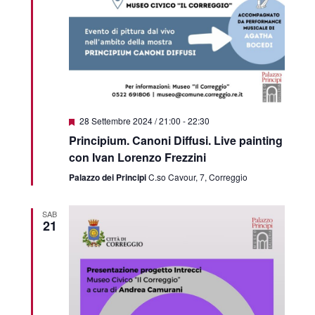
Featured
28 Settembre 2024 / 21:00
-
22:30
Principium. Canoni Diffusi. Live painting
con Ivan Lorenzo Frezzini
Palazzo dei Principi
C.so Cavour, 7, Correggio
SAB
21