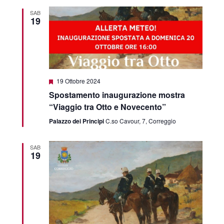
SAB
19
Segnalati
19 Ottobre 2024
Spostamento inaugurazione mostra
“Viaggio tra Otto e Novecento”
Palazzo dei Principi
C.so Cavour, 7, Correggio
SAB
19