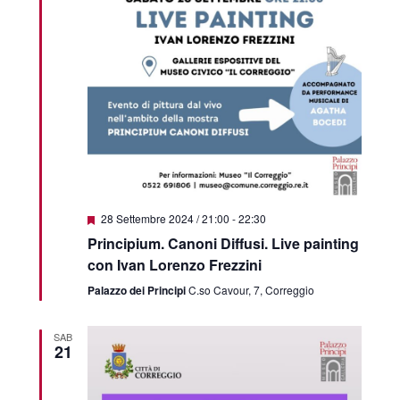
Segnalati
28 Settembre 2024 / 21:00
-
22:30
Principium. Canoni Diffusi. Live painting
con Ivan Lorenzo Frezzini
Palazzo dei Principi
C.so Cavour, 7, Correggio
SAB
21