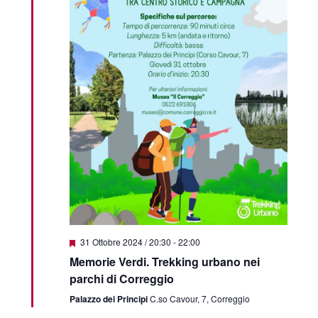
Segnalati
31 Ottobre 2024 / 20:30
-
22:00
Memorie Verdi. Trekking urbano nei
parchi di Correggio
Palazzo dei Principi
C.so Cavour, 7, Correggio