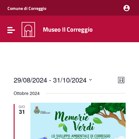
Vai ai contenuti
Vai al menu di navigazione
Comune di Correggio
Vai al footer
Museo Il Correggio
Attiva / disattiva la navigazione
Event
Viste
29/08/2024
 - 
31/10/2024
Elenco
Viste
Navig
Seleziona
Navig
la
Ottobre 2024
data.
GIO
31