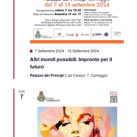
Segnalati
7 Settembre 2024
-
15 Settembre 2024
Altri mondi possibili. Impronte per il
futuro
Palazzo dei Principi
C.so Cavour, 7, Correggio
SAB
7