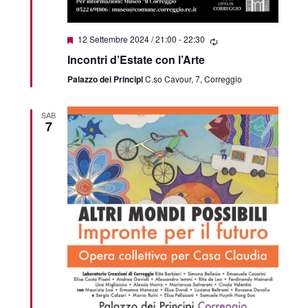
Segnalati
12 Settembre 2024 / 21:00
-
22:30
Incontri d’Estate con l’Arte
Palazzo dei Principi
C.so Cavour, 7, Correggio
SAB
7