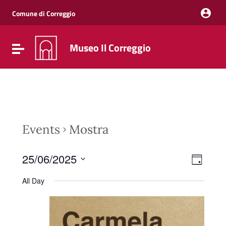
Vai ai contenuti
Vai al menu di navigazione
Comune di Correggio
Vai al footer
Museo Il Correggio
Attiva / disattiva la navigazione
Events
Mostra
Event
Views
25/06/2025
Day
Views
Naviga
Select
Navig
date.
All Day