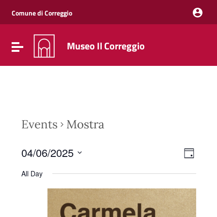
Vai ai contenuti
Vai al menu di navigazione
Comune di Correggio
Vai al footer
Museo Il Correggio
Attiva / disattiva la navigazione
Events
Mostra
Event
Views
04/06/2025
Day
Views
Naviga
Select
Navig
date.
All Day