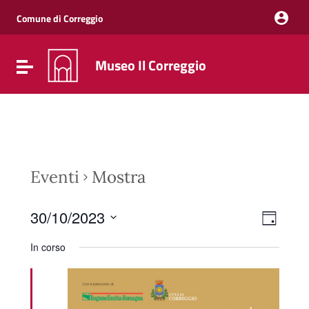
Vai ai contenuti
Vai al menu di navigazione
Comune di Correggio
Vai al footer
Museo Il Correggio
Attiva / disattiva la navigazione
Eventi
Mostra
Event
Viste
30/10/2023
Giorno
Viste
Navig
Seleziona
Navig
la
In corso
data.