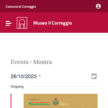
Vai ai contenuti
Vai al menu di navigazione
Comune di Correggio
Vai al footer
Museo Il Correggio
Attiva / disattiva la navigazione
Events
Mostra
Event
Views
26/10/2023
Day
Views
Naviga
Select
Navig
date.
Ongoing