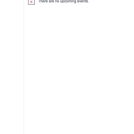
There are no upcoming events.
on
on