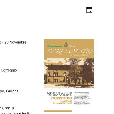
Views
Event
Day
Views
Navigati
Navigati
0
-
26 Novembre
 Correggio
io, Galleria
.
23, ore 16
; domenica e festivi