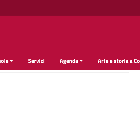
uole
Servizi
Agenda
Arte e storia a C