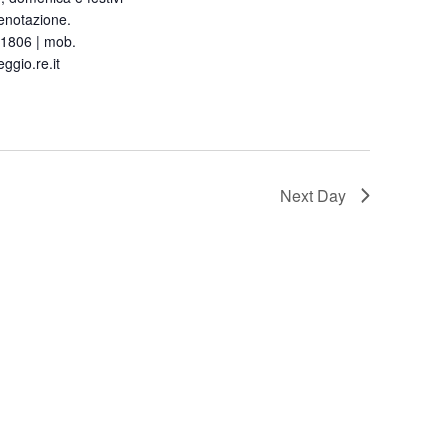
renotazione.
91806 | mob.
gio.re.it
Next Day