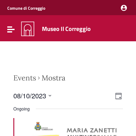
Vai ai contenuti
Vai al menu di navigazione
Comune di Correggio
Vai al footer
Museo Il Correggio
Attiva / disattiva la navigazione
Events
Mostra
Event
Views
08/10/2023
Day
Views
Naviga
Select
Navig
date.
Ongoing