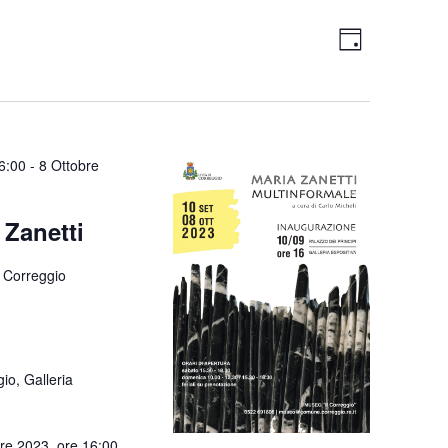
Viste
Evento
Giorno
Viste
Navigazi
Navigazi
6:00
-
8 Ottobre
 Zanetti
 Correggio
io, Galleria
re 2023, ore 16:00