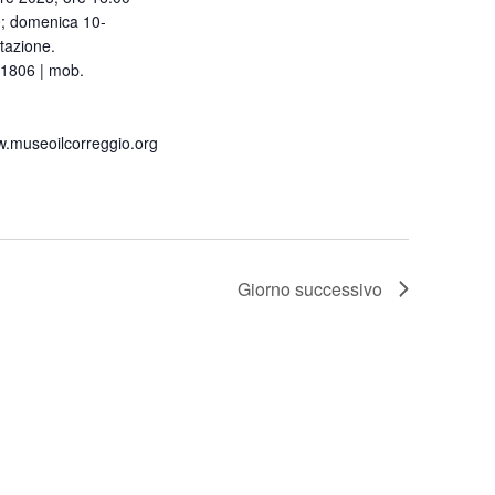
0; domenica 10-
tazione.
91806 | mob.
.museoilcorreggio.org
Giorno successivo