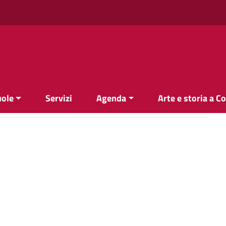
uole
Servizi
Agenda
Arte e storia a C