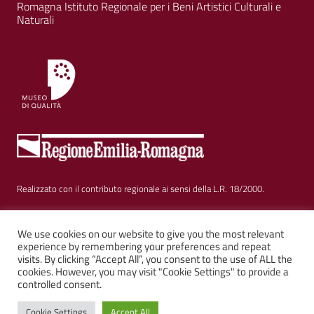
Romagna Istituto Regionale per i Beni Artistici Culturali e
Naturali
Realizzato con il contributo regionale ai sensi della L.R. 18/2000.
Sezione Link Utili
Privacy
|
Cookie policy
|
Note legali
|
Contatti
|
We use cookies on our website to give you the most relevant
experience by remembering your preferences and repeat
visits. By clicking “Accept All”, you consent to the use of ALL the
Web solution:
Kalimera.it
su tema AGID by
Italia WP
cookies. However, you may visit "Cookie Settings" to provide a
controlled consent.
Cookie Settings
Accept All