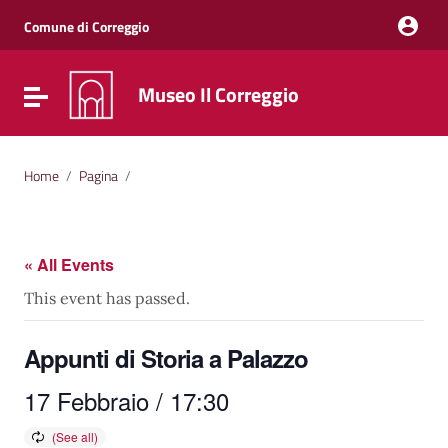
Vai ai contenuti
Vai al menu di navigazione
Comune di Correggio
Vai al footer
Museo Il Correggio
Attiva / disattiva la navigazione
Home
/
Pagina
/
« All Events
This event has passed.
Appunti di Storia a Palazzo
17 Febbraio / 17:30