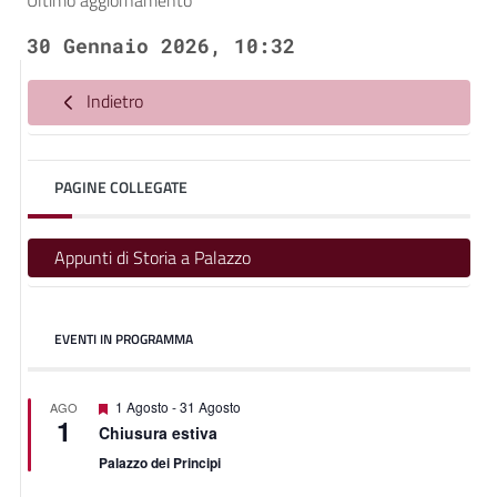
Ultimo aggiornamento
30 Gennaio 2026, 10:32
Indietro
PAGINE COLLEGATE
Appunti di Storia a Palazzo
EVENTI IN PROGRAMMA
Featured
1 Agosto
-
31 Agosto
AGO
1
Chiusura estiva
Palazzo dei Principi