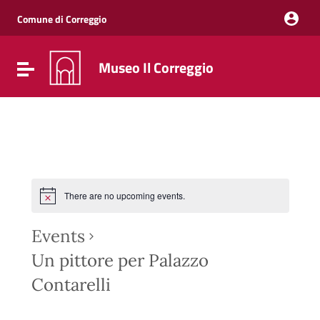
Vai ai contenuti
Vai al menu di navigazione
Comune di Correggio
Vai al footer
Museo Il Correggio
Attiva / disattiva la navigazione
There are no upcoming events.
Events
Un pittore per Palazzo
Contarelli