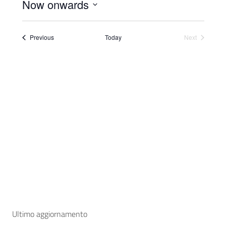
Now onwards
Select
date.
Events
Previous
Today
Next
Events
Ultimo aggiornamento