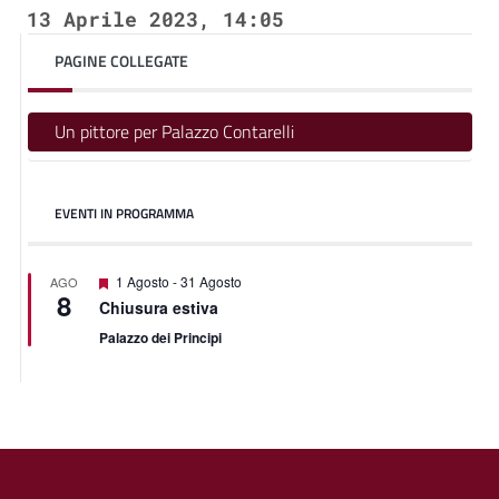
13 Aprile 2023, 14:05
PAGINE COLLEGATE
Un pittore per Palazzo Contarelli
EVENTI IN PROGRAMMA
Featured
1 Agosto
-
31 Agosto
AGO
8
Chiusura estiva
Palazzo dei Principi