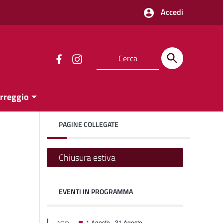
Accedi
orreggio
PAGINE COLLEGATE
Chiusura estiva
EVENTI IN PROGRAMMA
one
one
Segnalati
1 Agosto
-
31 Agosto
AGO