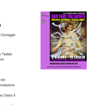
s
 Correggio
o Taddei
ive
9:00
enotazione
o Civico Il