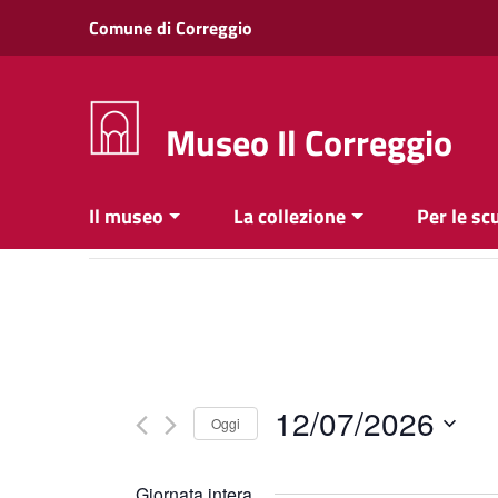
Vai ai contenuti
Comune di Correggio
Vai al menu di navigazione
Vai al footer
Museo Il Correggio
Il museo
La collezione
Per le sc
12/07/2026
Oggi
Seleziona
la
Giornata intera