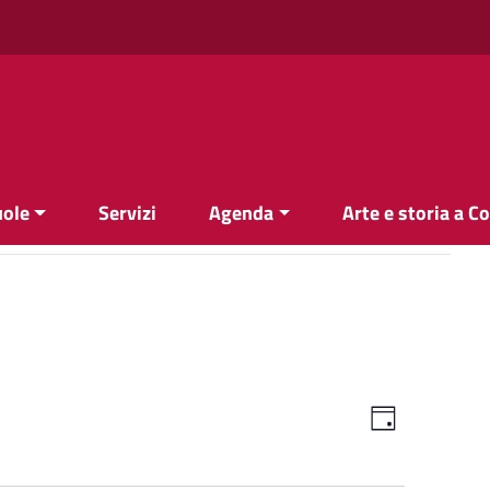
uole
Servizi
Agenda
Arte e storia a C
Viste
Evento
Giorno
Viste
Navigazi
Navigazi