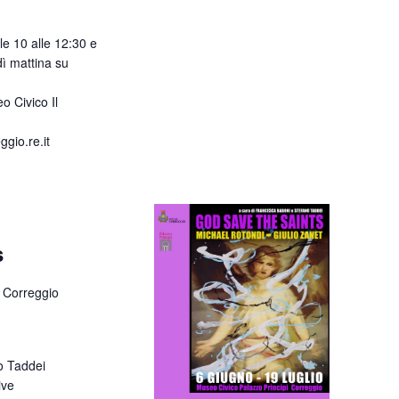
le 10 alle 12:30 e
dì mattina su
o Civico Il
io.re.it
s
 Correggio
o Taddei
ive