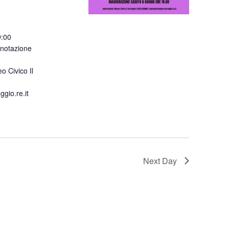
9:00
enotazione
o Civico Il
io.re.it
Next Day