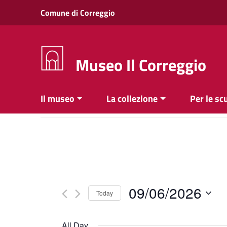
Vai ai contenuti
Comune di Correggio
Vai al menu di navigazione
Vai al footer
Museo Il Correggio
Il museo
La collezione
Per le sc
09/06/2026
Today
Select
date.
All Day