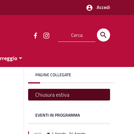
Accedi
orreggio
PAGINE COLLEGATE
Chiusura estiva
EVENTI IN PROGRAMMA
on
on
Featured
1 Agosto
-
31 Agosto
AGO