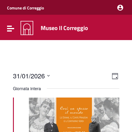
Vai ai contenuti
Vai al menu di navigazione
Comune di Correggio
Vai al footer
Museo Il Correggio
Attiva / disattiva la navigazione
Event
Viste
31/01/2026
Giorno
Viste
Navig
Seleziona
Navig
la
Giornata intera
data.