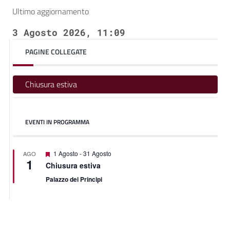
Ultimo aggiornamento
3 Agosto 2026, 11:09
PAGINE COLLEGATE
Chiusura estiva
EVENTI IN PROGRAMMA
Featured
1 Agosto
-
31 Agosto
AGO
1
Chiusura estiva
Palazzo dei Principi