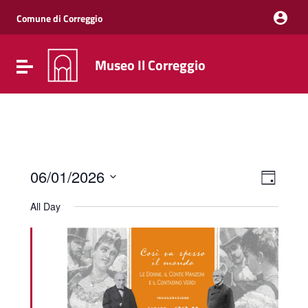
Vai ai contenuti
Vai al menu di navigazione
Comune di Correggio
Vai al footer
Museo Il Correggio
Attiva / disattiva la navigazione
Event
Views
06/01/2026
Day
Views
Naviga
Select
Navig
date.
All Day