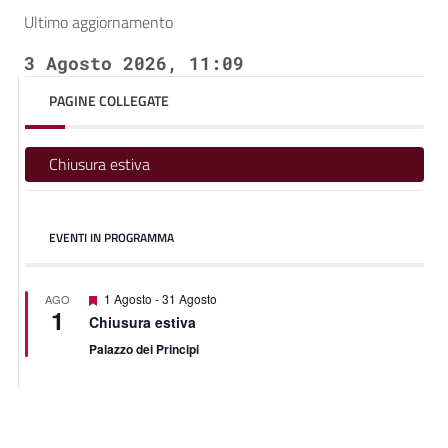
Ultimo aggiornamento
3 Agosto 2026, 11:09
PAGINE COLLEGATE
Chiusura estiva
EVENTI IN PROGRAMMA
Featured
1 Agosto
-
31 Agosto
AGO
1
Chiusura estiva
Palazzo dei Principi