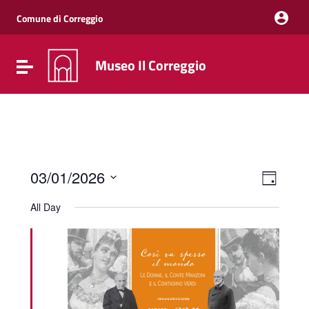
Vai ai contenuti
Vai al menu di navigazione
Comune di Correggio
Vai al footer
Museo Il Correggio
Attiva / disattiva la navigazione
Event
Views
03/01/2026
Day
Views
Naviga
Select
Navig
date.
All Day