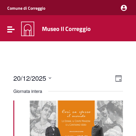
Vai ai contenuti
Vai al menu di navigazione
Comune di Correggio
Vai al footer
Museo Il Correggio
Attiva / disattiva la navigazione
Event
Viste
20/12/2025
Giorno
Viste
Navig
Seleziona
Navig
la
Giornata intera
data.