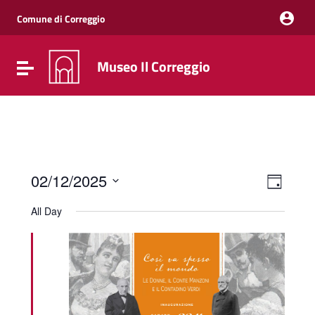
Vai ai contenuti
Vai al menu di navigazione
Comune di Correggio
Vai al footer
Museo Il Correggio
Attiva / disattiva la navigazione
Event
Views
02/12/2025
Day
Views
Naviga
Select
Navig
date.
All Day