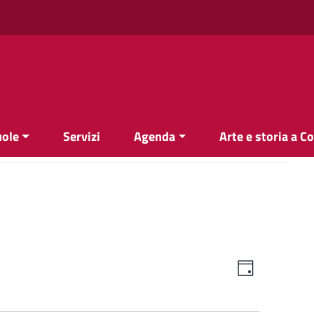
uole
Servizi
Agenda
Arte e storia a C
Viste
Evento
Giorno
Viste
Navigazi
Navigazi