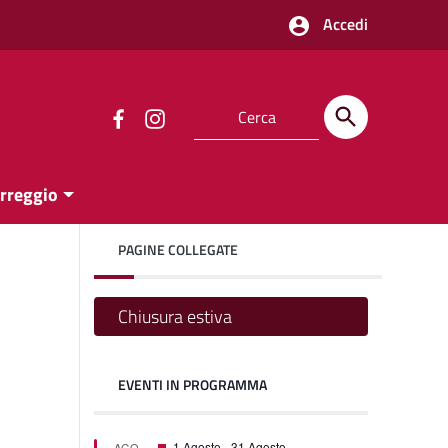
Accedi
orreggio
PAGINE COLLEGATE
Chiusura estiva
EVENTI IN PROGRAMMA
one
one
Segnalati
1 Agosto
-
31 Agosto
AGO