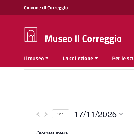
Vai ai contenuti
Comune di Correggio
Vai al menu di navigazione
Vai al footer
Museo Il Correggio
Il museo
La collezione
Per le sc
17/11/2025
Oggi
Seleziona
la
Giornata intera