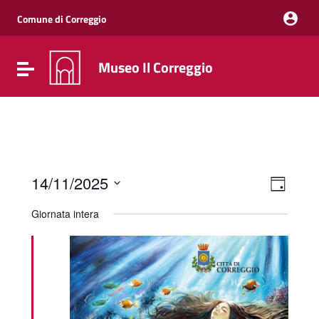
Vai ai contenuti
Vai al menu di navigazione
Comune di Correggio
Vai al footer
Museo Il Correggio
Attiva / disattiva la navigazione
Event
Viste
14/11/2025
Giorno
Viste
Navig
Seleziona
Navig
la
Giornata intera
data.