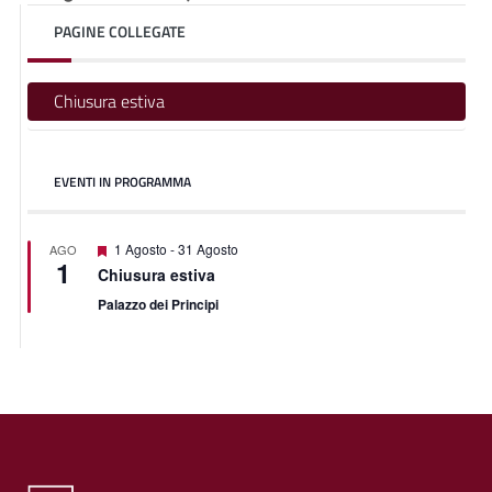
PAGINE COLLEGATE
Chiusura estiva
EVENTI IN PROGRAMMA
Segnalati
1 Agosto
-
31 Agosto
AGO
1
Chiusura estiva
Palazzo dei Principi