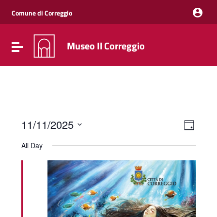
Vai ai contenuti
Vai al menu di navigazione
Comune di Correggio
Vai al footer
Museo Il Correggio
Attiva / disattiva la navigazione
Event
Views
11/11/2025
Day
Views
Naviga
Select
Navig
date.
All Day