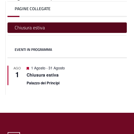
PAGINE COLLEGATE
Chiusura estiva
EVENTI IN PROGRAMMA
Featured
1 Agosto
-
31 Agosto
AGO
1
Chiusura estiva
Palazzo dei Principi