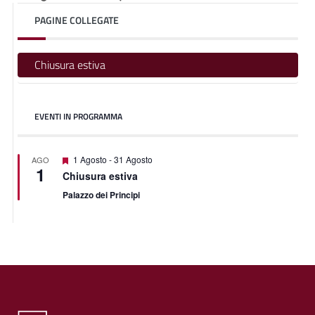
PAGINE COLLEGATE
Chiusura estiva
EVENTI IN PROGRAMMA
Segnalati
1 Agosto
-
31 Agosto
AGO
1
Chiusura estiva
Palazzo dei Principi