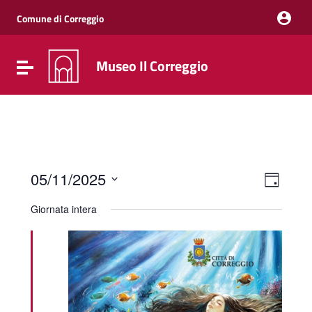
Vai ai contenuti
Vai al menu di navigazione
Comune di Correggio
Vai al footer
Museo Il Correggio
Attiva / disattiva la navigazione
Event
Viste
05/11/2025
Giorno
Viste
Navig
Seleziona
Navig
la
Giornata intera
data.