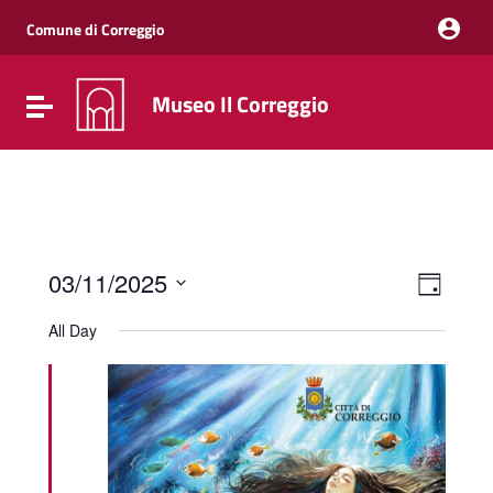
Vai ai contenuti
Vai al menu di navigazione
Comune di Correggio
Vai al footer
Museo Il Correggio
Attiva / disattiva la navigazione
Event
Views
03/11/2025
Day
Views
Naviga
Select
Navig
date.
All Day