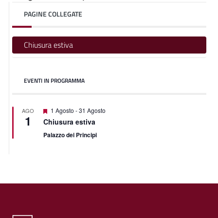
PAGINE COLLEGATE
Chiusura estiva
EVENTI IN PROGRAMMA
Featured
1 Agosto
-
31 Agosto
AGO
1
Chiusura estiva
Palazzo dei Principi