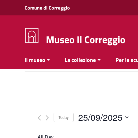
Vai ai contenuti
Comune di Correggio
Vai al menu di navigazione
Vai al footer
Museo Il Correggio
Il museo
La collezione
Per le sc
25/09/2025
Today
Select
date.
All Day