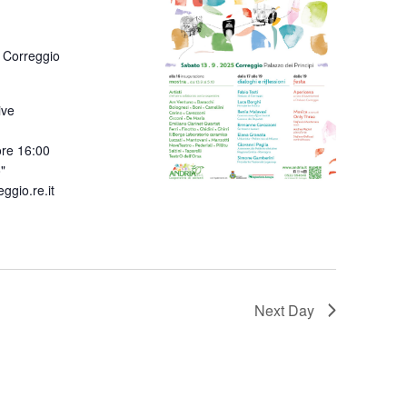
 Correggio
ive
ore 16:00
"
gio.re.it
Next Day