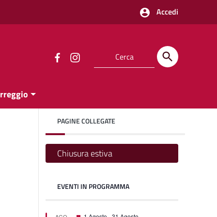
Accedi
orreggio
PAGINE COLLEGATE
Chiusura estiva
EVENTI IN PROGRAMMA
on
on
Featured
1 Agosto
-
31 Agosto
AGO