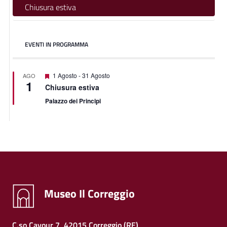
Chiusura estiva
EVENTI IN PROGRAMMA
Segnalati
1 Agosto
-
31 Agosto
AGO
1
Chiusura estiva
Palazzo dei Principi
Museo Il Correggio
C.so Cavour 7, 42015 Correggio (RE)