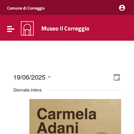
Vai ai contenuti
Vai al menu di navigazione
Comune di Correggio
Vai al footer
Museo Il Correggio
Attiva / disattiva la navigazione
Event
Viste
19/06/2025
Giorno
Viste
Navig
Seleziona
Navig
la
Giornata intera
data.