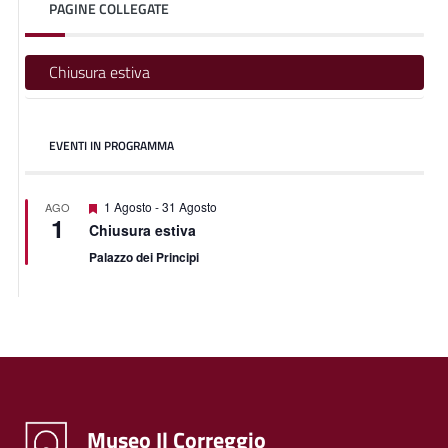
PAGINE COLLEGATE
Chiusura estiva
EVENTI IN PROGRAMMA
Segnalati
1 Agosto
-
31 Agosto
AGO
1
Chiusura estiva
Palazzo dei Principi
Museo Il Correggio