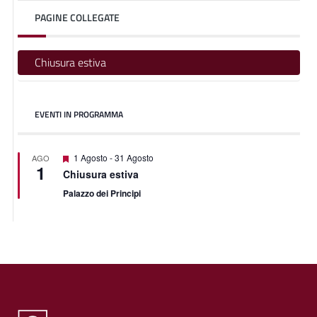
PAGINE COLLEGATE
Chiusura estiva
EVENTI IN PROGRAMMA
Featured
1 Agosto
-
31 Agosto
AGO
1
Chiusura estiva
Palazzo dei Principi