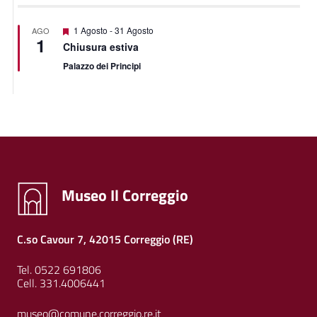
Featured
1 Agosto
-
31 Agosto
AGO
1
Chiusura estiva
Palazzo dei Principi
Museo Il Correggio
C.so Cavour 7, 42015 Correggio (RE)
Tel. 0522 691806
Cell. 331.4006441
museo@comune.correggio.re.it