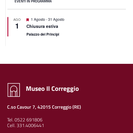
EVENTI IN PROGRAMMA
Segnalati
1 Agosto
-
31 Agosto
AGO
1
Chiusura estiva
Palazzo dei Principi
Museo Il Correggio
C.so Cavour 7, 42015 Correggio (RE)
Tel. 0522 691806
Cell. 331.4006441