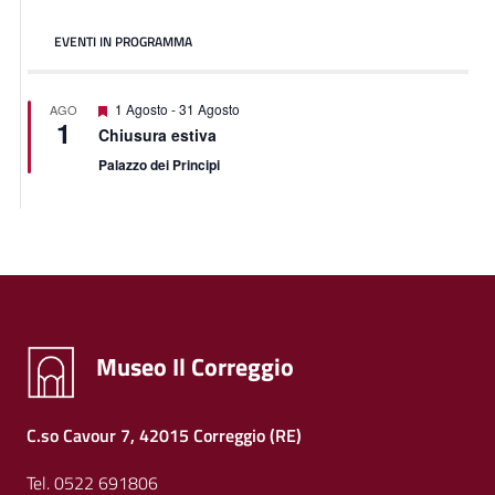
EVENTI IN PROGRAMMA
Featured
1 Agosto
-
31 Agosto
AGO
1
Chiusura estiva
Palazzo dei Principi
Museo Il Correggio
C.so Cavour 7, 42015 Correggio (RE)
Tel. 0522 691806