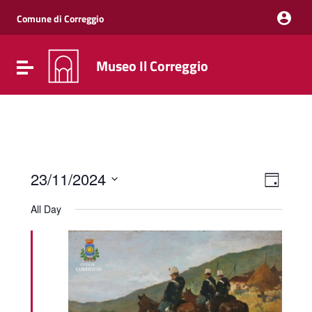
Vai ai contenuti
Vai al menu di navigazione
Comune di Correggio
Vai al footer
Museo Il Correggio
Attiva / disattiva la navigazione
Event
Views
23/11/2024
Day
Views
Naviga
Select
Navig
date.
All Day