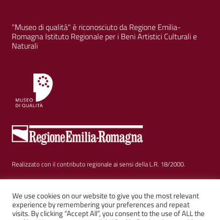
"Museo di qualità" è riconosciuto da Regione Emilia-
Romagna Istituto Regionale per i Beni Artistici Culturali e
Naturali
Realizzato con il contributo regionale ai sensi della L.R. 18/2000.
Sezione Link Utili
Privacy
|
Cookie policy
|
Note legali
|
Contatti
|
We use cookies on our website to give you the most relevant
experience by remembering your preferences and repeat
visits. By clicking “Accept All”, you consent to the use of ALL the
Web solution:
Kalimera.it
su tema AGID by
Italia WP