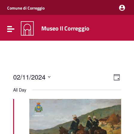
Vai ai contenuti
Vai al menu di navigazione
Comune di Correggio
Vai al footer
Museo Il Correggio
Attiva / disattiva la navigazione
Event
Views
02/11/2024
Day
Views
Naviga
Select
Navig
date.
All Day