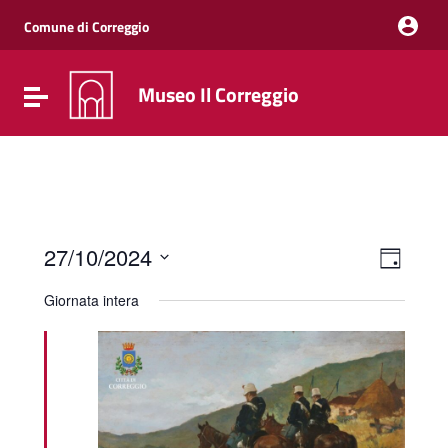
Vai ai contenuti
Vai al menu di navigazione
Comune di Correggio
Vai al footer
Museo Il Correggio
Attiva / disattiva la navigazione
Event
Viste
27/10/2024
Giorno
Viste
Navig
Seleziona
Navig
la
Giornata intera
data.