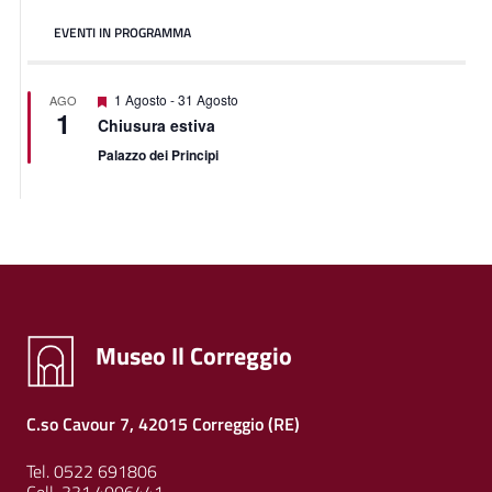
EVENTI IN PROGRAMMA
Segnalati
1 Agosto
-
31 Agosto
AGO
1
Chiusura estiva
Palazzo dei Principi
Museo Il Correggio
C.so Cavour 7, 42015 Correggio (RE)
Tel. 0522 691806