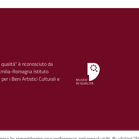
 qualità" è riconosciuto da
milia-Romagna Istituto
per i Beni Artistici Culturali e
ence by remembering your preferences and repeat visits. By clicking “A