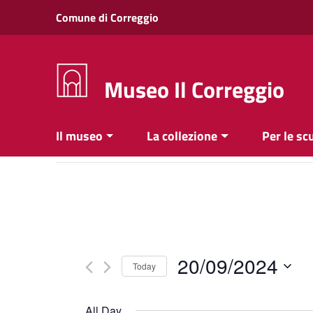
Vai ai contenuti
Comune di Correggio
Vai al menu di navigazione
Vai al footer
Museo Il Correggio
Il museo
La collezione
Per le sc
20/09/2024
Today
Select
date.
All Day