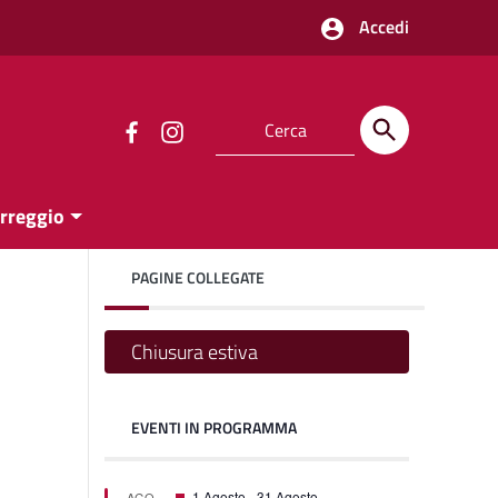
Accedi
orreggio
PAGINE COLLEGATE
Chiusura estiva
EVENTI IN PROGRAMMA
on
on
Featured
1 Agosto
-
31 Agosto
AGO