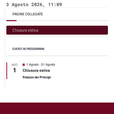
3 Agosto 2026, 11:09
PAGINE COLLEGATE
Chiusura estiva
EVENTI IN PROGRAMMA
Segnalati
1 Agosto
-
31 Agosto
AGO
1
Chiusura estiva
Palazzo dei Principi