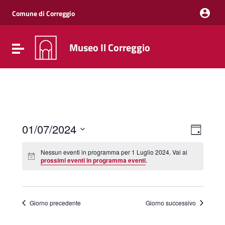
Vai ai contenuti
Vai al menu di navigazione
Comune di Correggio
Vai al footer
Museo Il Correggio
Attiva / disattiva la navigazione
Event
Viste
01/07/2024
Giorno
Viste
Navig
Seleziona
Navig
la
Nessun eventi in programma per 1 Luglio 2024. Vai ai
data.
prossimi eventi in programma eventi
.
Giorno precedente
Giorno successivo