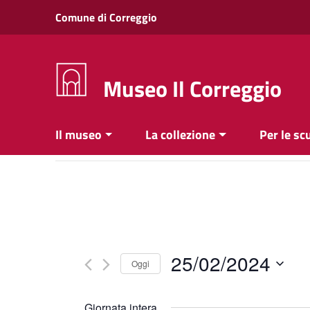
Vai ai contenuti
Comune di Correggio
Vai al menu di navigazione
Vai al footer
Museo Il Correggio
Il museo
La collezione
Per le sc
25/02/2024
Oggi
Seleziona
la
Giornata intera