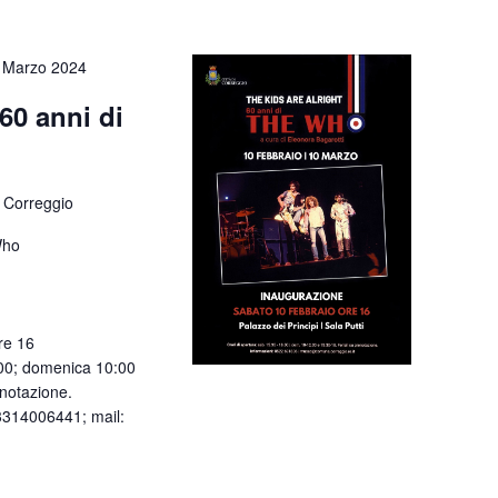
 Marzo 2024
 60 anni di
 Correggio
Who
re 16
:00; domenica 10:00
enotazione.
 3314006441; mail: