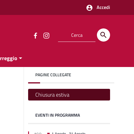
Accedi
orreggio
PAGINE COLLEGATE
Chiusura estiva
EVENTI IN PROGRAMMA
one
one
Segnalati
1 Agosto
-
31 Agosto
AGO