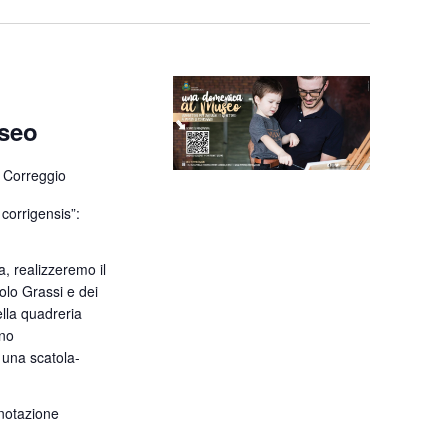
seo
 Correggio
orrigensis”:
a, realizzeremo il
olo Grassi e dei
ella quadreria
nno
 una scatola-
enotazione