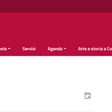
uole
Servizi
Agenda
Arte e storia a C
Viste
Evento
Giorno
Viste
Navigazi
Navigazi