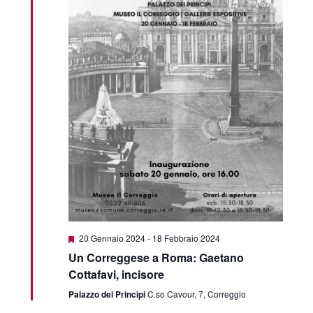
Segnalati
20 Gennaio 2024
-
18 Febbraio 2024
Un Correggese a Roma: Gaetano
Cottafavi, incisore
Palazzo dei Principi
C.so Cavour, 7, Correggio