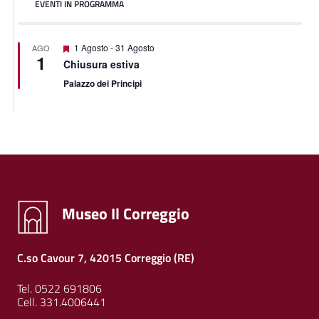
EVENTI IN PROGRAMMA
Segnalati
1 Agosto
-
31 Agosto
AGO
1
Chiusura estiva
Palazzo dei Principi
Museo Il Correggio
C.so Cavour 7, 42015 Correggio (RE)
Tel. 0522 691806
Cell. 331.4006441