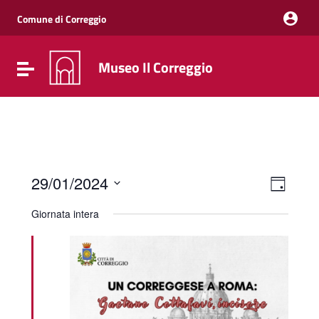
Vai ai contenuti
Vai al menu di navigazione
Comune di Correggio
Vai al footer
Museo Il Correggio
Attiva / disattiva la navigazione
Event
Viste
29/01/2024
Giorno
Viste
Navig
Seleziona
Navig
la
Giornata intera
data.