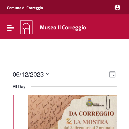
Vai ai contenuti
Vai al menu di navigazione
Comune di Correggio
Vai al footer
Museo Il Correggio
Attiva / disattiva la navigazione
Event
Views
06/12/2023
Day
Views
Naviga
Select
Navig
date.
All Day