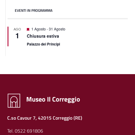
EVENTI IN PROGRAMMA
Featured
1 Agosto
-
31 Agosto
AGO
1
Chiusura estiva
Palazzo dei Principi
Museo Il Correggio
C.so Cavour 7, 42015 Correggio (RE)
Tel. 0522 691806