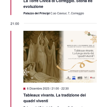
La Torre Civica di Correggio. Storia ed
evoluzione
Palazzo dei Principi
C.so Cavour, 7, Correggio
21:00
Featured
6 Dicembre 2023 / 21:00
-
22:30
Tableaux vivants. La tradizione dei
quadri viventi