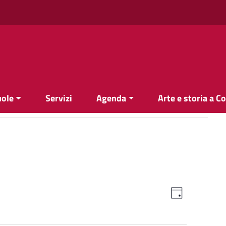
uole
Servizi
Agenda
Arte e storia a C
Viste
Evento
Giorno
Viste
Navigazi
Navigazi