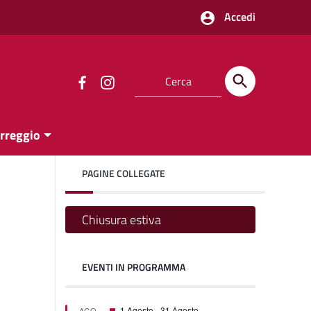
Accedi
orreggio
PAGINE COLLEGATE
Chiusura estiva
EVENTI IN PROGRAMMA
one
one
Segnalati
1 Agosto
-
31 Agosto
AGO