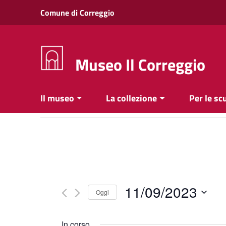
Vai ai contenuti
Comune di Correggio
Vai al menu di navigazione
Vai al footer
Museo Il Correggio
Il museo
La collezione
Per le sc
11/09/2023
Oggi
Seleziona
la
In corso