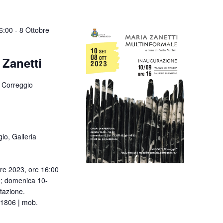
6:00
-
8 Ottobre
 Zanetti
 Correggio
io, Galleria
re 2023, ore 16:00
0; domenica 10-
tazione.
91806 | mob.