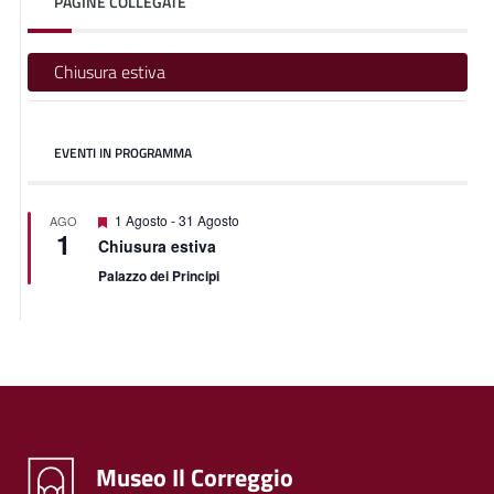
PAGINE COLLEGATE
Chiusura estiva
EVENTI IN PROGRAMMA
Featured
1 Agosto
-
31 Agosto
AGO
1
Chiusura estiva
Palazzo dei Principi
Museo Il Correggio