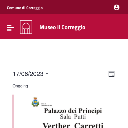
Vai ai contenuti
Vai al menu di navigazione
Comune di Correggio
Vai al footer
Museo Il Correggio
Attiva / disattiva la navigazione
Event
Views
17/06/2023
Day
Views
Naviga
Select
Navig
date.
Ongoing