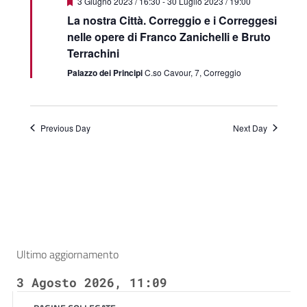
Featured
3 Giugno 2023 / 16:30
-
30 Luglio 2023 / 19:00
La nostra Città. Correggio e i Correggesi
nelle opere di Franco Zanichelli e Bruto
Terrachini
Palazzo dei Principi
C.so Cavour, 7, Correggio
Previous Day
Next Day
Ultimo aggiornamento
3 Agosto 2026, 11:09