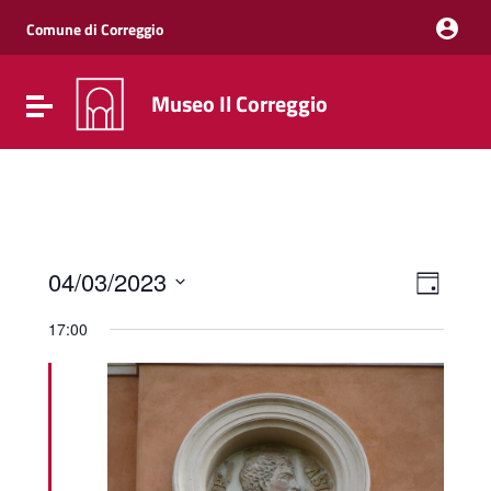
Vai ai contenuti
Vai al menu di navigazione
Comune di Correggio
Vai al footer
Museo Il Correggio
Attiva / disattiva la navigazione
Event
Viste
04/03/2023
Giorno
Viste
Navig
Seleziona
Navig
la
17:00
data.