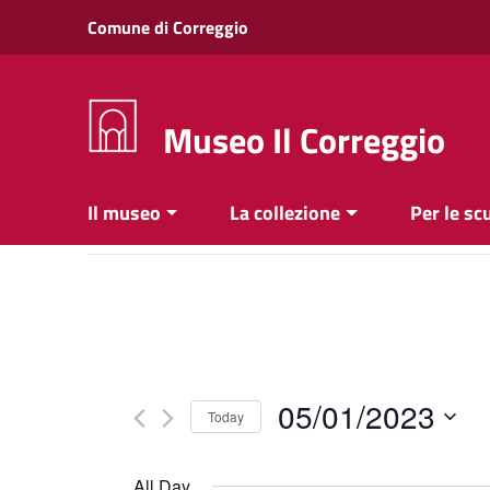
Vai ai contenuti
Comune di Correggio
Vai al menu di navigazione
Vai al footer
Museo Il Correggio
Il museo
La collezione
Per le sc
05/01/2023
Today
Select
date.
All Day