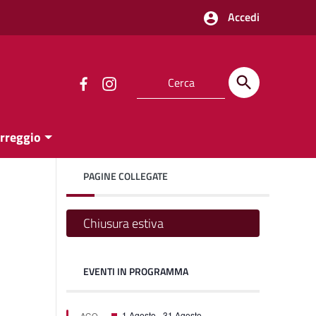
Accedi
orreggio
PAGINE COLLEGATE
Chiusura estiva
EVENTI IN PROGRAMMA
on
on
Featured
1 Agosto
-
31 Agosto
AGO