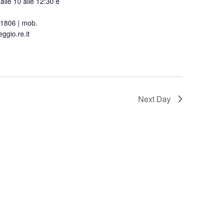
alle 10 alle 12:30 e
91806 | mob.
gio.re.it
Next Day